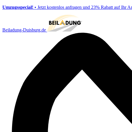
Umzugsspecial!
• Jetzt kostenlos anfragen und 23% Rabatt auf Ihr A
Beiladung-Duisburg.de