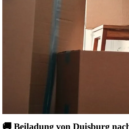
🚚 Beiladung von Duisburg nac