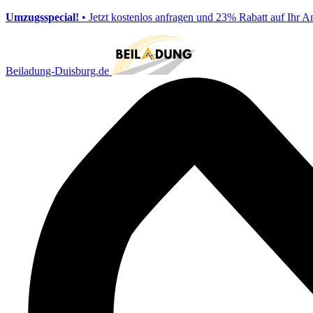
Umzugsspecial!
• Jetzt kostenlos anfragen und 23% Rabatt auf Ihr A
Beiladung-Duisburg.de