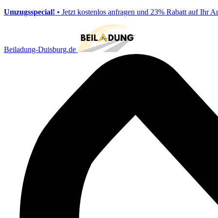
Umzugsspecial!
• Jetzt kostenlos anfragen und 23% Rabatt auf Ihr A
Beiladung-Duisburg.de