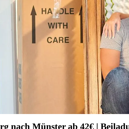
⁠ nach Münster ab 42€ | Beilad