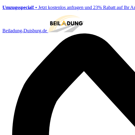
Umzugsspecial!
• Jetzt kostenlos anfragen und 23% Rabatt auf Ihr A
Beiladung-Duisburg.de